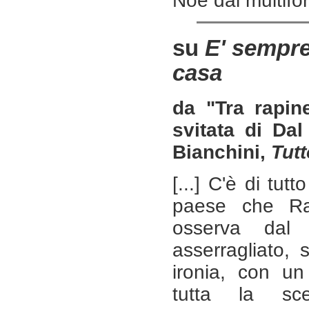
Noè dal multifo
su
E' sempre 
casa
da "Tra rapine
svitata di Dal
Bianchini,
Tutt
[...] C'è di tut
paese che Ram
osserva dal
asserragliato, 
ironia, con un
tutta la s