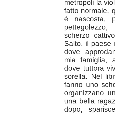
metropoli la vi
fatto normale, q
è nascosta, 
pettegolezzo, 
scherzo cattiv
Salto, il paese
dove approda
mia famiglia, a
dove tuttora v
sorella. Nel li
fanno uno sche
organizzano un
una bella ragaz
dopo, sparisc