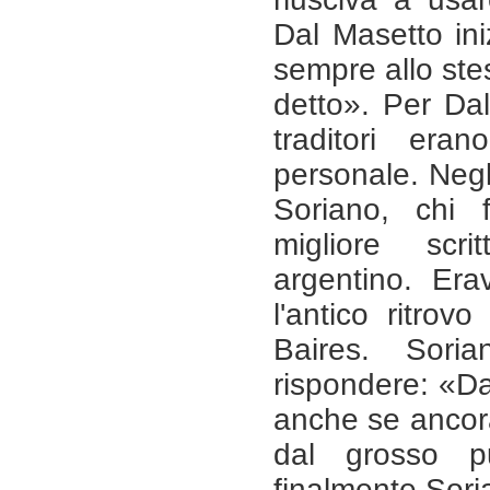
Dal Masetto in
sempre allo st
detto». Per Dal 
traditori eran
personale. Negl
Soriano, chi 
migliore scri
argentino. Era
l'antico ritrovo
Baires. Sori
rispondere: «Dal
anche se ancor
dal grosso p
finalmente Sori