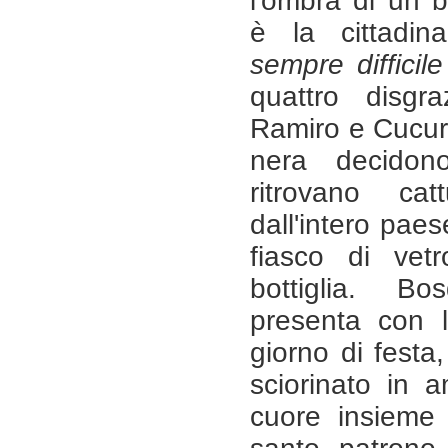
l'ombra di un b
è la cittadin
sempre difficil
quattro disgr
Ramiro e Cucur
nera decido
ritrovano cat
dall'intero pa
fiasco di vetr
bottiglia. Bo
presenta con l
giorno di festa,
sciorinato in 
cuore insieme 