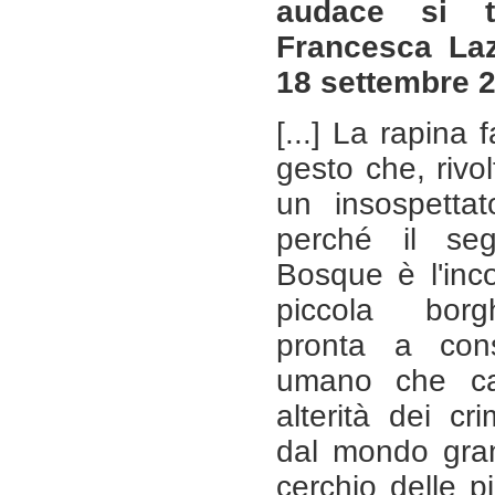
audace si t
Francesca La
18 settembre 
[...] La rapina f
gesto che, rivo
un insospettato
perché il se
Bosque è l'inco
piccola borg
pronta a cons
umano che can
alterità dei cri
dal mondo gran
cerchio delle pi