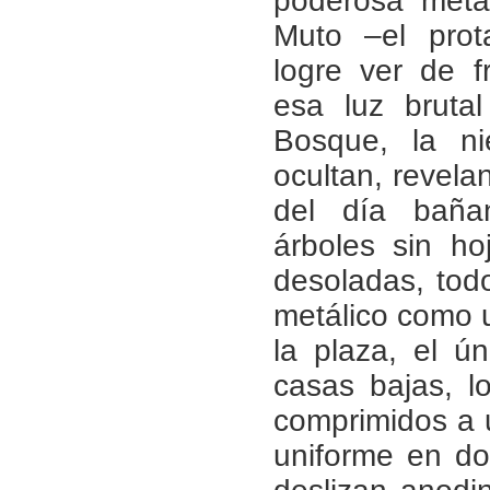
poderosa metá
Muto –el prot
logre ver de fr
esa luz brutal
Bosque, la n
ocultan, revelan
del día baña
árboles sin hoj
desoladas, tod
metálico como 
la plaza, el ún
casas bajas, l
comprimidos a 
uniforme en do