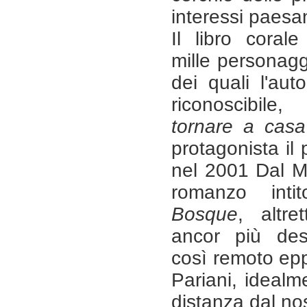
interessi paesan
Il libro corale 
mille personagg
dei quali l'au
riconoscibile
tornare a casa
protagonista il
nel 2001 Dal M
romanzo intit
Bosque
, altre
ancor più des
così remoto ep
Pariani, idealm
distanza dal nos