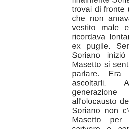
trovai di front
che non amava
vestito male 
ricordava lont
ex pugile. Se
Soriano inizi
Masetto si sent
parlare. Era 
ascoltarli. 
generazione
all'olocausto d
Soriano non c'
Masetto per 
scrivere e c