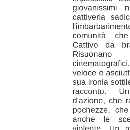
giovanissimi 
cattiveria sad
l'imbarbarim
comunità ch
Cattivo da bra
Risuonano
cinematografi
veloce e asciutt
sua ironia sottil
racconto. U
d'azione, che r
pochezze, che
anche le sc
violente. Un 