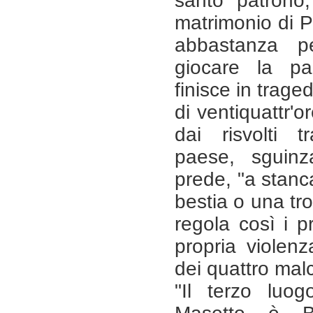
santo patrono, 
matrimonio di P
abbastanza p
giocare la par
finisce in trage
di ventiquattr'o
dai risvolti t
paese, sguinz
prede, "a stanc
bestia o una tro
regola così i p
propria violen
dei quattro malca
"Il terzo luog