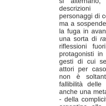
si alternano, 
descrizioni 
personaggi di c
ma a sospender
la fuga in avan
una sorta di
ra
riflessioni fu
protagonisti in
gesti di cui 
attori per cas
non è soltan
fallibilità del
anche una meta
- della complic