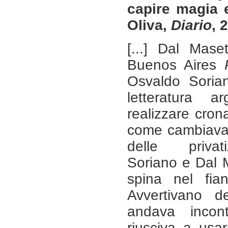
capire magia e
Oliva,
Diario
, 
[...] Dal Mase
Buenos Aires
Osvaldo Sorian
letteratura a
realizzare cron
come cambiava 
delle privat
Soriano e Dal 
spina nel fian
Avvertivano d
andava incon
riusciva a usa