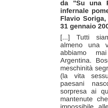
da "Su una 
infernale pome
Flavio Soriga
31 gennaio 20
[...] Tutti s
almeno una v
abbiamo ma
Argentina. Bos
meschinità seg
(la vita sess
paesani nas
sorpresa ai qua
mantenute che
impossibile alle