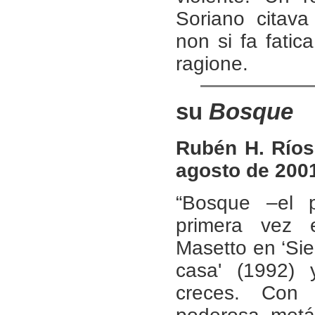
Soriano citava 
non si fa fatica
ragione.
su
Bosque
Rubén H. Ríos,
agosto de 200
“Bosque –el 
primera vez
Masetto en ‘Siem
casa' (1992) 
creces. Con