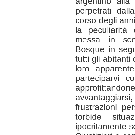
argentino alla
perpetrati dalla
corso degli ann
la peculiarità
messa in sce
Bosque in segu
tutti gli abitan
loro apparent
parteciparvi co
approfittandon
avvantaggia
frustrazioni pe
torbide situ
ipocritamente so