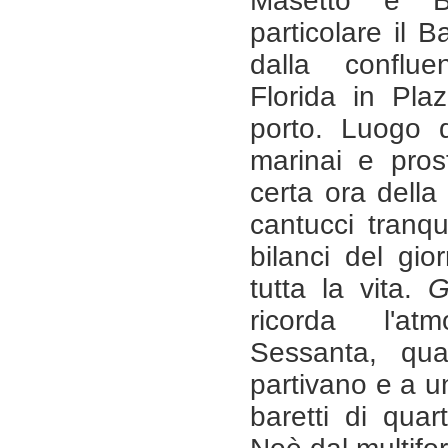
Masetto è B
particolare il B
dalla conflu
Florida in Pla
porto. Luogo
marinai e pros
certa ora della
cantucci tranqui
bilanci del gio
tutta la vita.
G
ricorda l'at
Sessanta, qu
partivano e a un
baretti di quar