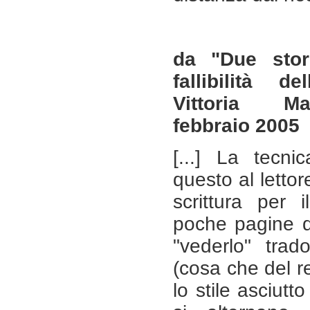
da "Due stor
fallibilità d
Vittoria M
febbraio 2005
[...] La tecnic
questo al lettor
scrittura per 
poche pagine d
"vederlo" tra
(cosa che del re
lo stile asciutt