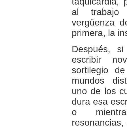
taquicardia, 
al trabaj
vergüenza de
primera, la in
Después, si
escribir n
sortilegio d
mundos dist
uno de los c
dura esa escr
o mientr
resonancias,