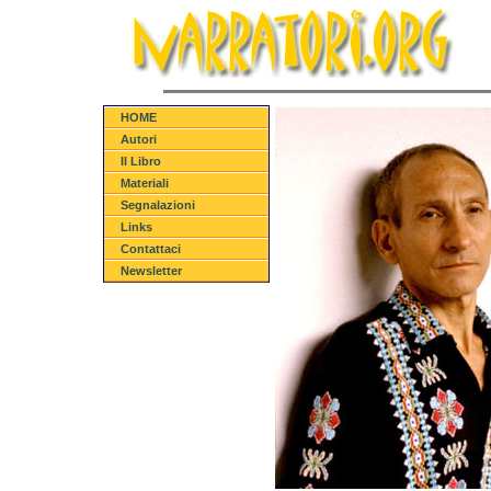
HOME
Autori
Il Libro
Materiali
Segnalazioni
Links
Contattaci
Newsletter