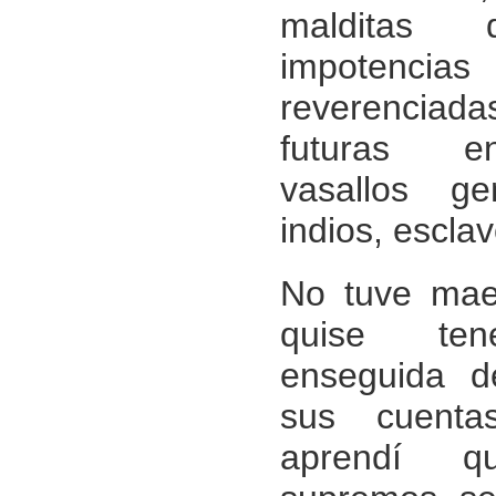
malditas 
impotenci
reverenciad
futuras en
vasallos gen
indios, esclav
No tuve maes
quise tene
enseguida d
sus cuenta
aprendí q