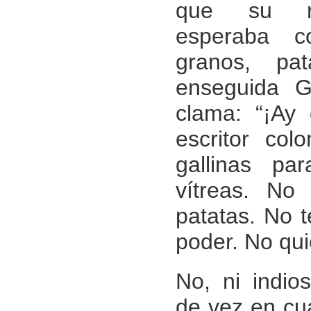
que su re
esperaba co
granos, pa
enseguida G
clama: “¡Ay
escritor col
gallinas pa
vítreas. No 
patatas. No t
poder. No qui
No, ni indio
de vez en cu